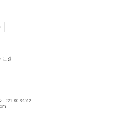
시는길
: 221-80-34512
com