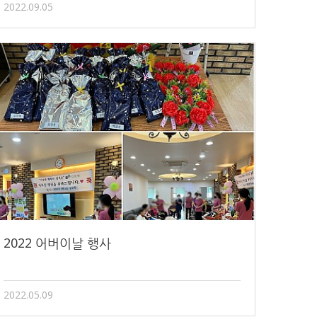
2022.09.05
2022 어버이날 행사
2022.05.09