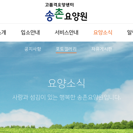
소개
입소안내
서비스안내
요양소식
알
공지사항
포토갤러리
자유게시판
요양소식
사랑과 섬김이 있는 행복한 송촌요양원입니다.