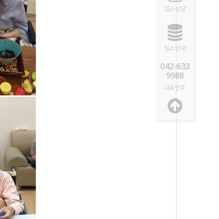
입소상담
입소안내
042-633
9988
대표번호