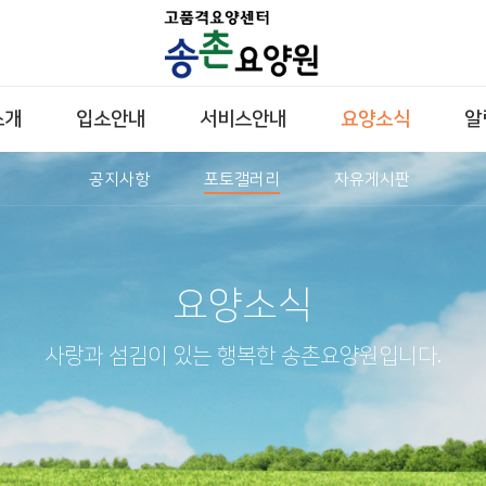
소개
입소안내
서비스안내
요양소식
알
공지사항
포토갤러리
자유게시판
요양소식
사랑과 섬김이 있는 행복한 송촌요양원입니다.