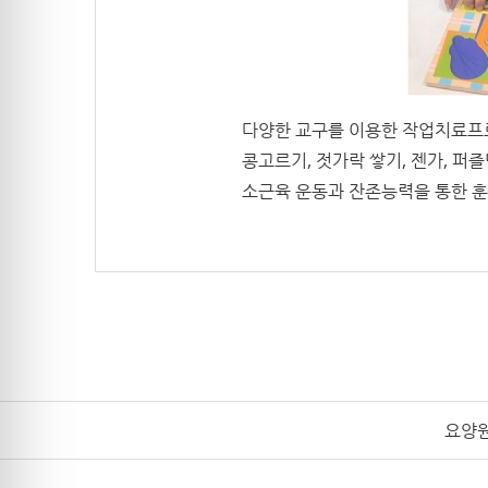
다양한 교구를 이용한 작업치료
콩고르기, 젓가락 쌓기, 젠가, 퍼
소근육 운동과 잔존능력을 통한 훈
요양원