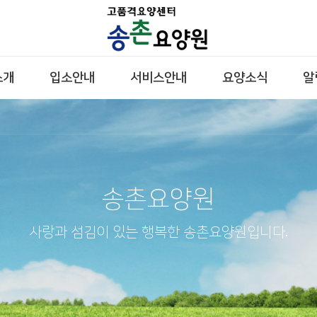
소개
입소안내
서비스안내
요양소식
알
송촌요양원
사랑과 섬김이 있는 행복한 송촌요양원입니다.