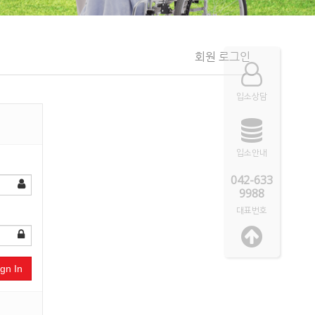
회원 로그인
입소상담
입소안내
042-633
9988
대표번호
ign In